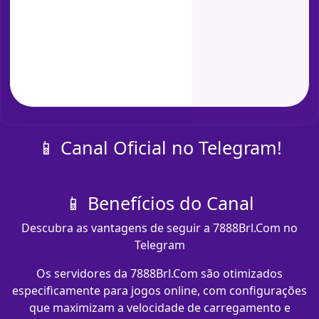
📱 Canal Oficial no Telegram!
📱 Benefícios do Canal
Descubra as vantagens de seguir a 7888Brl.Com no
Telegram
Os servidores da 7888Brl.Com são otimizados
especificamente para jogos online, com configurações
que maximizam a velocidade de carregamento e