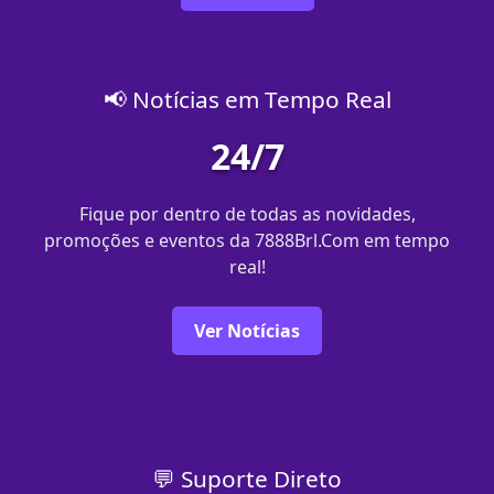
📢 Notícias em Tempo Real
24/7
Fique por dentro de todas as novidades,
promoções e eventos da 7888Brl.Com em tempo
real!
Ver Notícias
💬 Suporte Direto