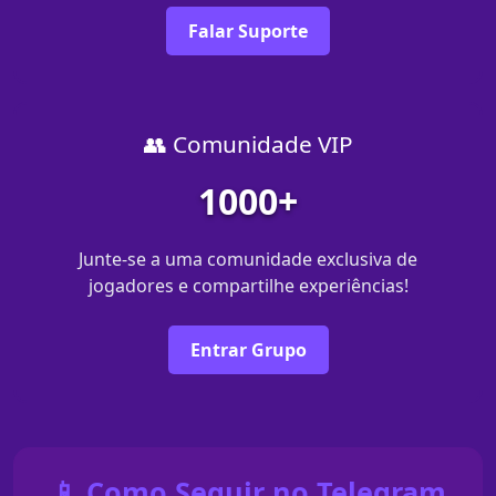
Falar Suporte
👥 Comunidade VIP
1000+
Junte-se a uma comunidade exclusiva de
jogadores e compartilhe experiências!
Entrar Grupo
📱 Como Seguir no Telegram