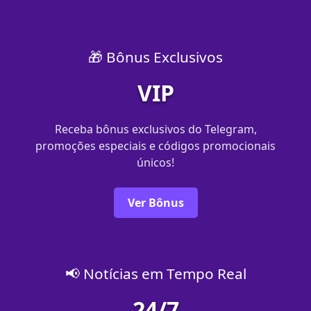
🎁 Bônus Exclusivos
VIP
Receba bônus exclusivos do Telegram,
promoções especiais e códigos promocionais
únicos!
Ver Bônus
📢 Notícias em Tempo Real
24/7