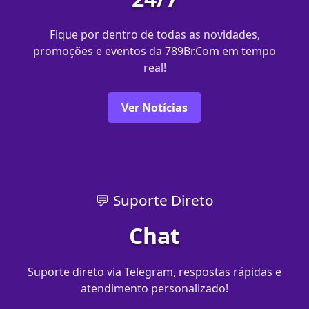
Fique por dentro de todas as novidades,
promoções e eventos da 789Br.Com em tempo
real!
Ver Notícias
💬 Suporte Direto
Chat
Suporte direto via Telegram, respostas rápidas e
atendimento personalizado!