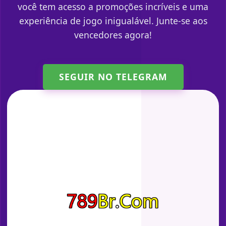
você tem acesso a promoções incríveis e uma
experiência de jogo inigualável. Junte-se aos
vencedores agora!
SEGUIR NO TELEGRAM