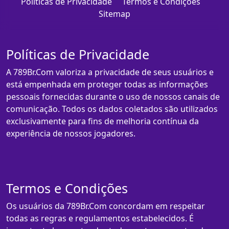
Políticas de Privacidade
Termos e Condições
Sitemap
Políticas de Privacidade
A 789Br.Com valoriza a privacidade de seus usuários e
está empenhada em proteger todas as informações
pessoais fornecidas durante o uso de nossos canais de
comunicação. Todos os dados coletados são utilizados
exclusivamente para fins de melhoria contínua da
experiência de nossos jogadores.
Termos e Condições
Os usuários da 789Br.Com concordam em respeitar
todas as regras e regulamentos estabelecidos. É