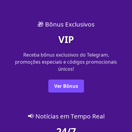
🎁 Bônus Exclusivos
VIP
Receba bônus exclusivos do Telegram,
promoções especiais e códigos promocionais
únicos!
Ver Bônus
📢 Notícias em Tempo Real
24/7