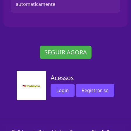
automaticamente
SEGUIR AGORA
Acessos
Login
Registrar-se