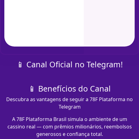
📱 Canal Oficial no Telegram!
📱 Benefícios do Canal
Descubra as vantagens de seguir a 78F Plataforma no
Telegram
A 78F Plataforma Brasil simula o ambiente de um
cassino real — com prêmios milionários, reembolsos
generosos e confiança total.