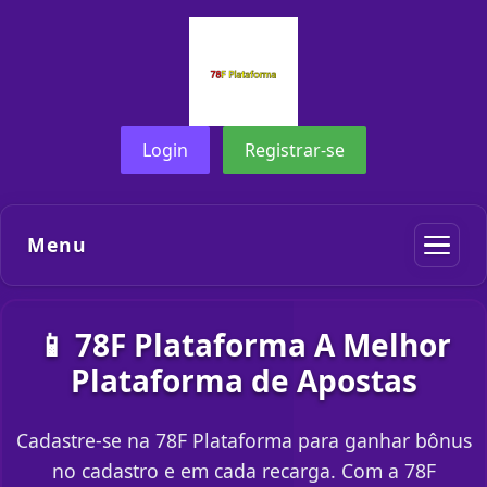
Login
Registrar-se
Menu
📱 78F Plataforma A Melhor
Plataforma de Apostas
Cadastre-se na 78F Plataforma para ganhar bônus
no cadastro e em cada recarga. Com a 78F