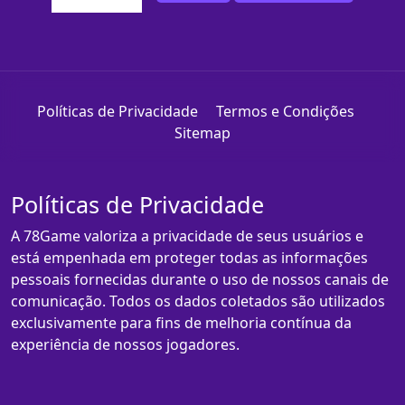
Políticas de Privacidade
Termos e Condições
Sitemap
Políticas de Privacidade
A 78Game valoriza a privacidade de seus usuários e
está empenhada em proteger todas as informações
pessoais fornecidas durante o uso de nossos canais de
comunicação. Todos os dados coletados são utilizados
exclusivamente para fins de melhoria contínua da
experiência de nossos jogadores.