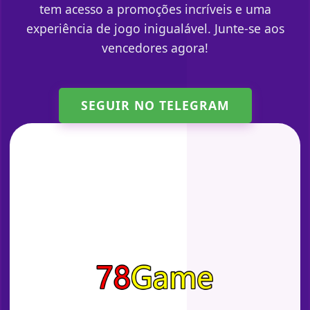
tem acesso a promoções incríveis e uma
experiência de jogo inigualável. Junte-se aos
vencedores agora!
SEGUIR NO TELEGRAM