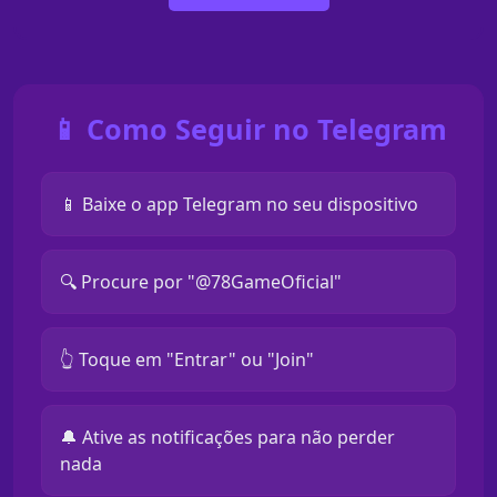
📱 Como Seguir no Telegram
📱 Baixe o app Telegram no seu dispositivo
🔍 Procure por "@78GameOficial"
👆 Toque em "Entrar" ou "Join"
🔔 Ative as notificações para não perder
nada