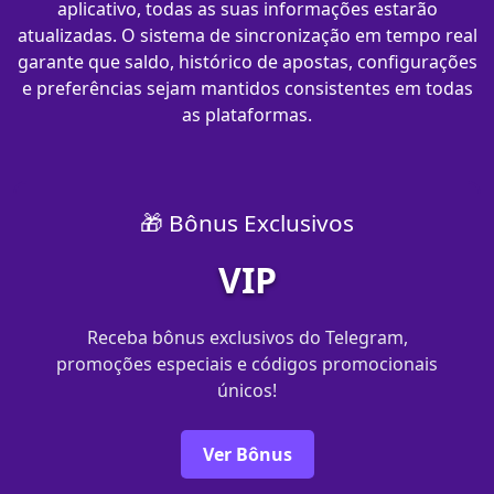
aplicativo, todas as suas informações estarão
atualizadas. O sistema de sincronização em tempo real
garante que saldo, histórico de apostas, configurações
e preferências sejam mantidos consistentes em todas
as plataformas.
🎁 Bônus Exclusivos
VIP
Receba bônus exclusivos do Telegram,
promoções especiais e códigos promocionais
únicos!
Ver Bônus