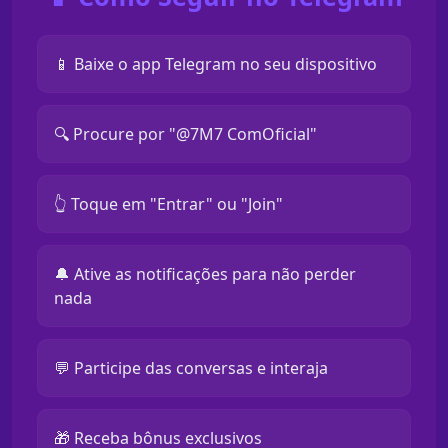
📱 Baixe o app Telegram no seu dispositivo
🔍 Procure por "@7M7 ComOficial"
👆 Toque em "Entrar" ou "Join"
🔔 Ative as notificações para não perder
nada
💬 Participe das conversas e interaja
🎁 Receba bônus exclusivos