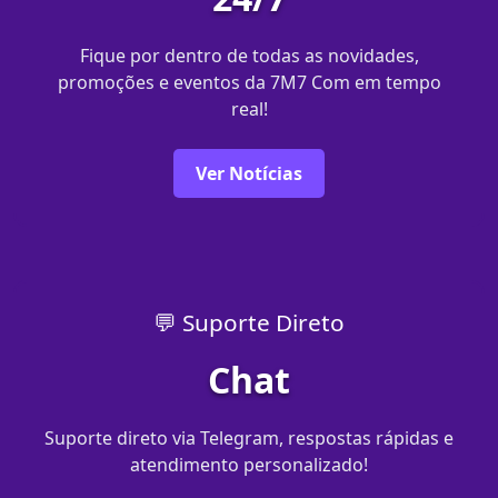
Fique por dentro de todas as novidades,
promoções e eventos da 7M7 Com em tempo
real!
Ver Notícias
💬 Suporte Direto
Chat
Suporte direto via Telegram, respostas rápidas e
atendimento personalizado!