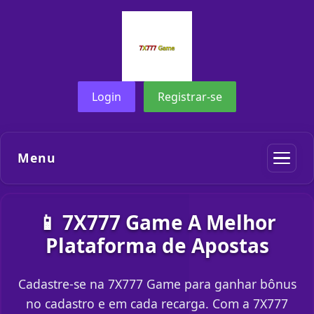
Login
Registrar-se
Menu
📱 7X777 Game A Melhor
Plataforma de Apostas
Cadastre-se na 7X777 Game para ganhar bônus
no cadastro e em cada recarga. Com a 7X777