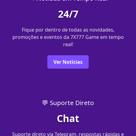
24/7
Fique por dentro de todas as novidades,
promoções e eventos da 7X777 Game em tempo
real!
Ver Notícias
💬 Suporte Direto
Chat
Suporte direto via Telegram, respostas rápidas e