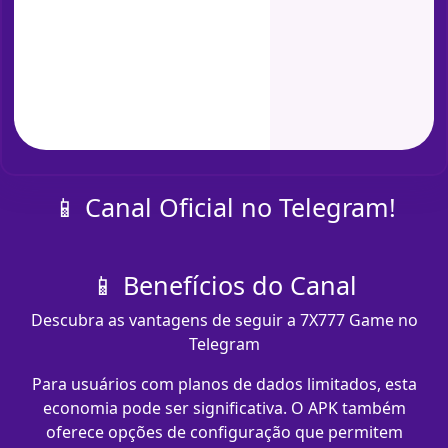
📱 Canal Oficial no Telegram!
📱 Benefícios do Canal
Descubra as vantagens de seguir a 7X777 Game no
Telegram
Para usuários com planos de dados limitados, esta
economia pode ser significativa. O APK também
oferece opções de configuração que permitem