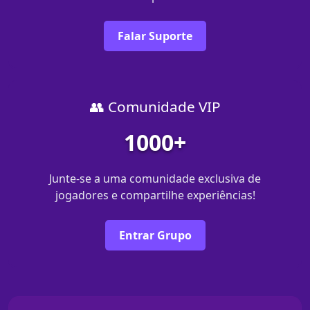
Falar Suporte
👥 Comunidade VIP
1000+
Junte-se a uma comunidade exclusiva de
jogadores e compartilhe experiências!
Entrar Grupo