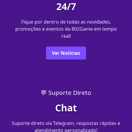
24/7
Fique por dentro de todas as novidades,
promoções e eventos da 802Game em tempo
real!
Ver Notícias
💬 Suporte Direto
Chat
Suporte direto via Telegram, respostas rápidas e
atendimento personalizado!