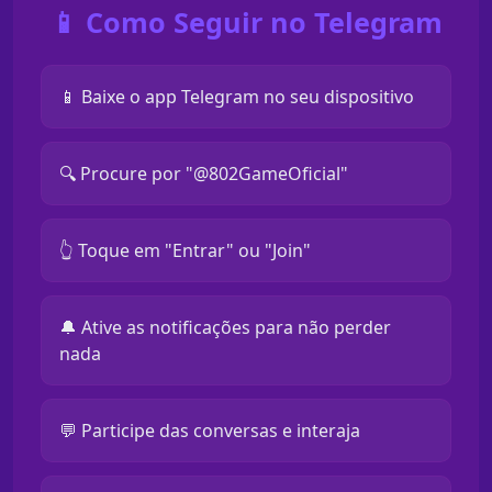
📱 Como Seguir no Telegram
📱 Baixe o app Telegram no seu dispositivo
🔍 Procure por "@802GameOficial"
👆 Toque em "Entrar" ou "Join"
🔔 Ative as notificações para não perder
nada
💬 Participe das conversas e interaja