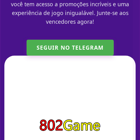
você tem acesso a promoções incríveis e uma
experiência de jogo inigualável. Junte-se aos
vencedores agora!
SEGUIR NO TELEGRAM