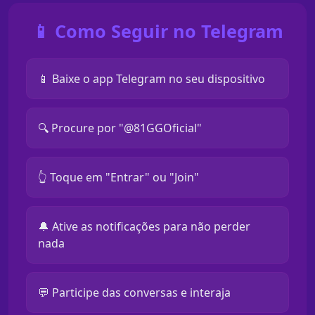
📱 Como Seguir no Telegram
📱 Baixe o app Telegram no seu dispositivo
🔍 Procure por "@81GGOficial"
👆 Toque em "Entrar" ou "Join"
🔔 Ative as notificações para não perder
nada
💬 Participe das conversas e interaja