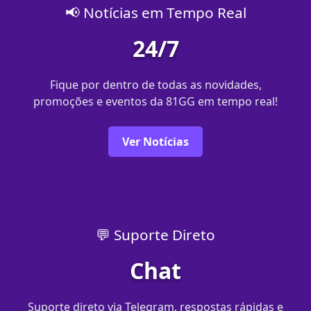
📢 Notícias em Tempo Real
24/7
Fique por dentro de todas as novidades,
promoções e eventos da 81GG em tempo real!
Ver Notícias
💬 Suporte Direto
Chat
Suporte direto via Telegram, respostas rápidas e