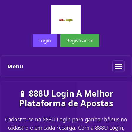
Login
Registrar-se
Menu
📱 888U Login A Melhor
Plataforma de Apostas
Cadastre-se na 888U Login para ganhar bônus no
cadastro e em cada recarga. Com a 888U Login,