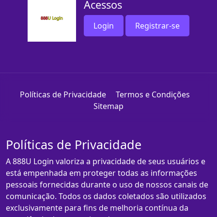
Acessos
Login
Registrar-se
Políticas de Privacidade
Termos e Condições
Sitemap
Políticas de Privacidade
A 888U Login valoriza a privacidade de seus usuários e
está empenhada em proteger todas as informações
pessoais fornecidas durante o uso de nossos canais de
comunicação. Todos os dados coletados são utilizados
exclusivamente para fins de melhoria contínua da