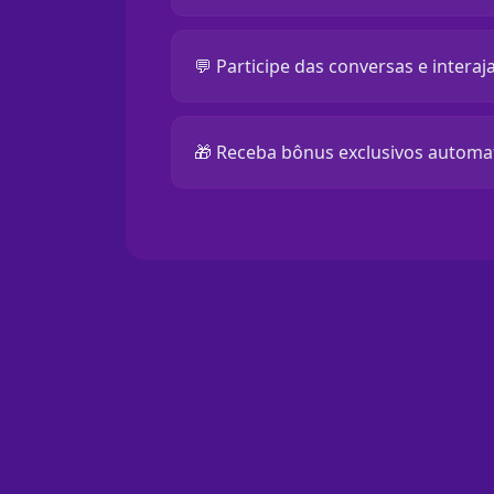
💬 Participe das conversas e interaj
🎁 Receba bônus exclusivos autom