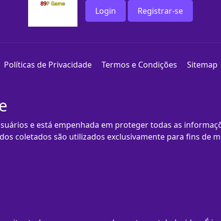
Login
Registrar-se
Políticas de Privacidade
Termos e Condições
Sitemap
de
 usuários e está empenhada em proteger todas as informaçõ
os coletados são utilizados exclusivamente para fins de m