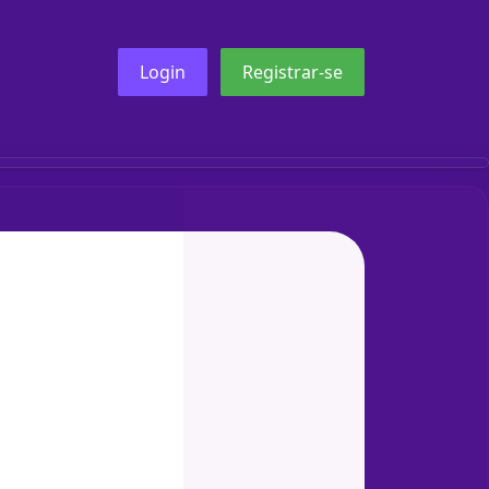
Login
Registrar-se