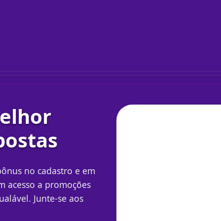
elhor
postas
bônus no cadastro e em
em acesso a promoções
ualável. Junte-se aos