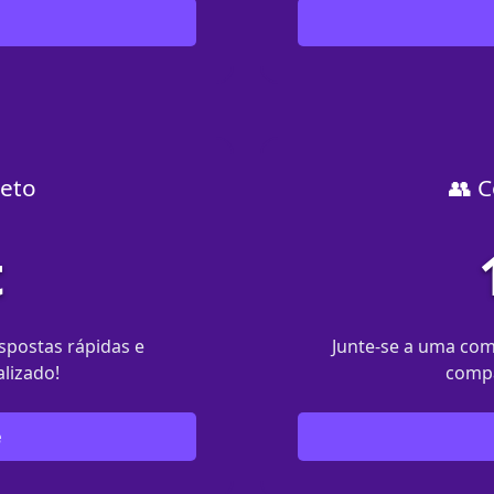
reto
👥 
t
espostas rápidas e
Junte-se a uma com
lizado!
compa
e