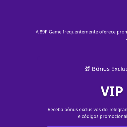
A 89P Game frequentemente oferece promo
🎁 Bônus Exclu
VIP
Receba bônus exclusivos do Telegra
e códigos promocionai