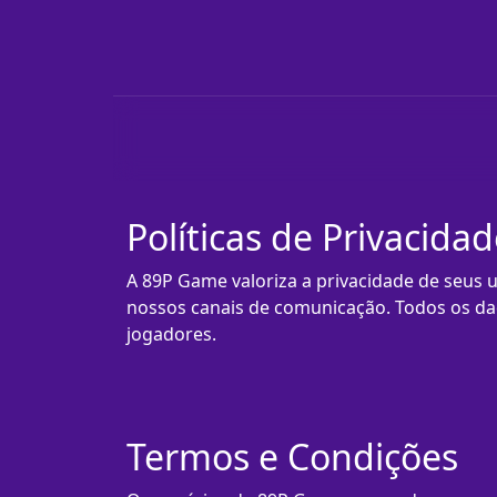
Políticas de Privacida
A 89P Game valoriza a privacidade de seus
nossos canais de comunicação. Todos os dad
jogadores.
Termos e Condições