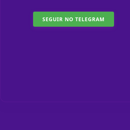
SEGUIR NO TELEGRAM