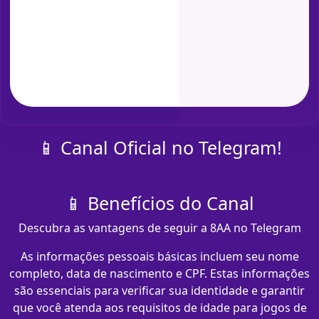
📱 Canal Oficial no Telegram!
📱 Benefícios do Canal
Descubra as vantagens de seguir a 8AA no Telegram
As informações pessoais básicas incluem seu nome
completo, data de nascimento e CPF. Estas informações
são essenciais para verificar sua identidade e garantir
que você atenda aos requisitos de idade para jogos de