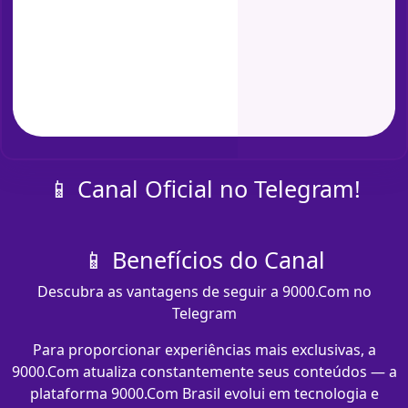
📱 Canal Oficial no Telegram!
📱 Benefícios do Canal
Descubra as vantagens de seguir a 9000.Com no
Telegram
Para proporcionar experiências mais exclusivas, a
9000.Com atualiza constantemente seus conteúdos — a
plataforma 9000.Com Brasil evolui em tecnologia e