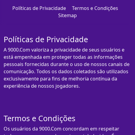
Políticas de Privacidade
Termos e Condições
Sitemap
Políticas de Privacidade
A 9000.Com valoriza a privacidade de seus usuários e
está empenhada em proteger todas as informações
pessoais fornecidas durante o uso de nossos canais de
comunicação. Todos os dados coletados são utilizados
exclusivamente para fins de melhoria contínua da
experiência de nossos jogadores.
Termos e Condições
Os usuários da 9000.Com concordam em respeitar