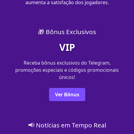
aumenta a satisfação dos jogadores.
🎁 Bônus Exclusivos
VIP
Receba bônus exclusivos do Telegram,
promoções especiais e códigos promocionais
únicos!
Ver Bônus
📢 Notícias em Tempo Real