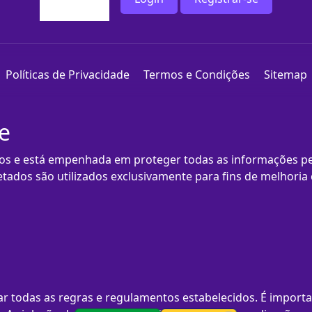
Políticas de Privacidade
Termos e Condições
Sitemap
de
rios e está empenhada em proteger todas as informações p
tados são utilizados exclusivamente para fins de melhoria
 todas as regras e regulamentos estabelecidos. É importa