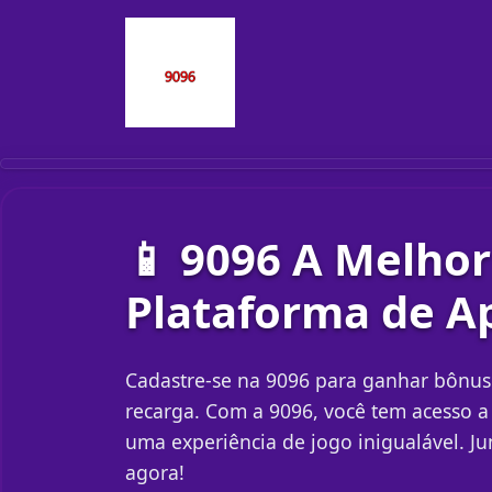
📱 9096 A Melhor
Plataforma de A
Cadastre-se na 9096 para ganhar bônus
recarga. Com a 9096, você tem acesso a
uma experiência de jogo inigualável. J
agora!