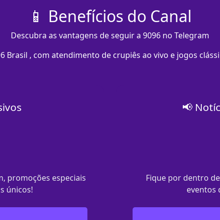
📱 Benefícios do Canal
Descubra as vantagens de seguir a 9096 no Telegram
rasil , com atendimento de crupiês ao vivo e jogos clássi
sivos
📢 Notí
m, promoções especiais
Fique por dentro d
s únicos!
eventos 