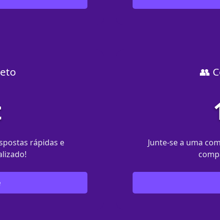
reto
👥 
t
espostas rápidas e
Junte-se a uma com
lizado!
compa
e