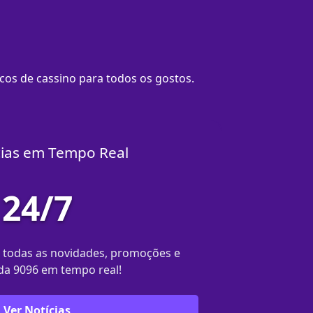
cos de cassino para todos os gostos.
cias em Tempo Real
24/7
e todas as novidades, promoções e
da 9096 em tempo real!
Ver Notícias