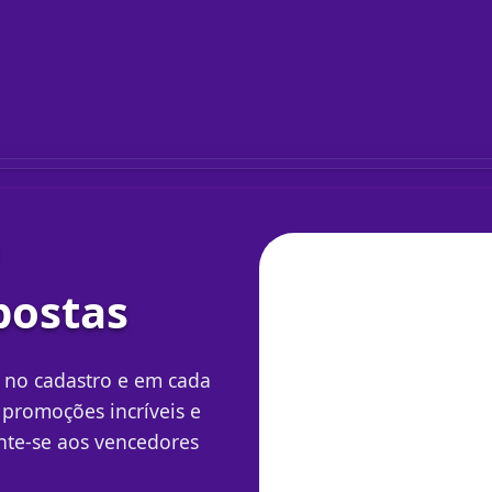
postas
 no cadastro e em cada
 promoções incríveis e
unte-se aos vencedores