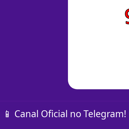
📱 Canal Oficial no Telegram!