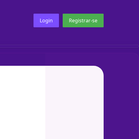
Login
Registrar-se