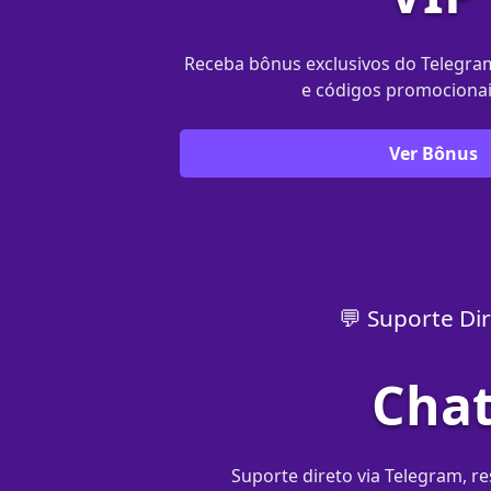
Receba bônus exclusivos do Telegra
e códigos promocionai
Ver Bônus
💬 Suporte Di
Cha
Suporte direto via Telegram, r