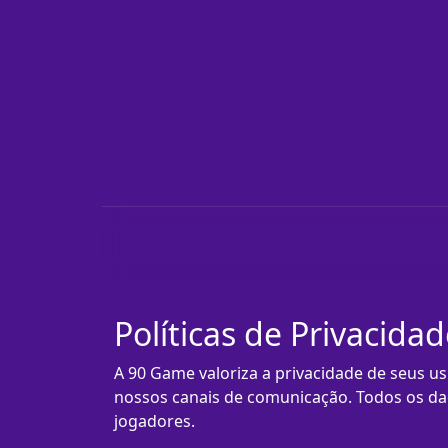
Políticas de Privacida
A 90 Game valoriza a privacidade de seus 
nossos canais de comunicação. Todos os dad
jogadores.