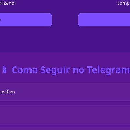
lizado!
compa
e
📱 Como Seguir no Telegram
ositivo