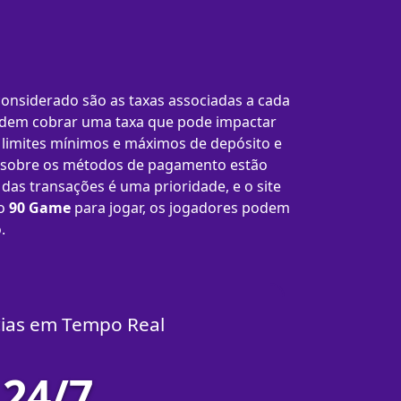
onsiderado são as taxas associadas a cada
odem cobrar uma taxa que pode impactar
s limites mínimos e máximos de depósito e
s sobre os métodos de pagamento estão
as transações é uma prioridade, e o site
 o
90 Game
para jogar, os jogadores podem
.
cias em Tempo Real
24/7