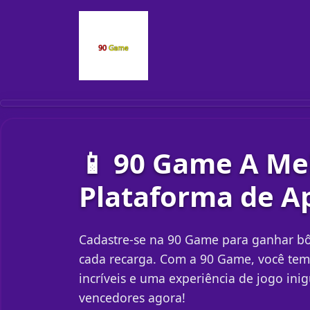
📱 90 Game A Me
Plataforma de A
Cadastre-se na 90 Game para ganhar b
cada recarga. Com a 90 Game, você te
incríveis e uma experiência de jogo inig
vencedores agora!