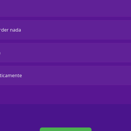
erder nada
a
aticamente