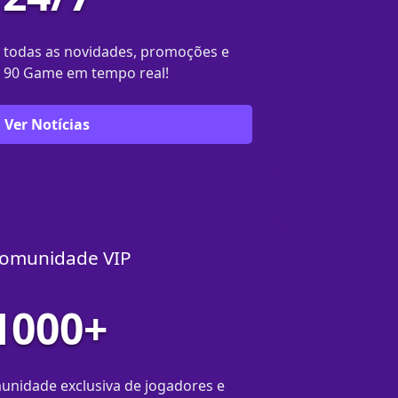
e todas as novidades, promoções e
 90 Game em tempo real!
Ver Notícias
Comunidade VIP
1000+
unidade exclusiva de jogadores e