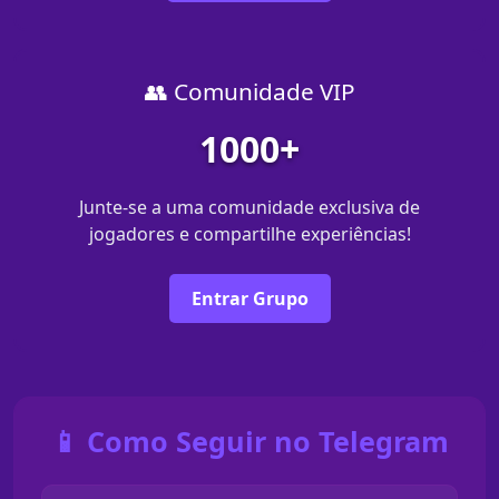
👥 Comunidade VIP
1000+
Junte-se a uma comunidade exclusiva de
jogadores e compartilhe experiências!
Entrar Grupo
📱 Como Seguir no Telegram