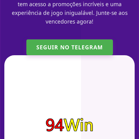
tem acesso a promoções incríveis e uma
experiência de jogo inigualável. Junte-se aos
vencedores agora!
SEGUIR NO TELEGRAM