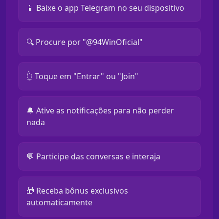
📱 Baixe o app Telegram no seu dispositivo
🔍 Procure por "@94WinOficial"
👆 Toque em "Entrar" ou "Join"
🔔 Ative as notificações para não perder
nada
💬 Participe das conversas e interaja
🎁 Receba bônus exclusivos
automaticamente