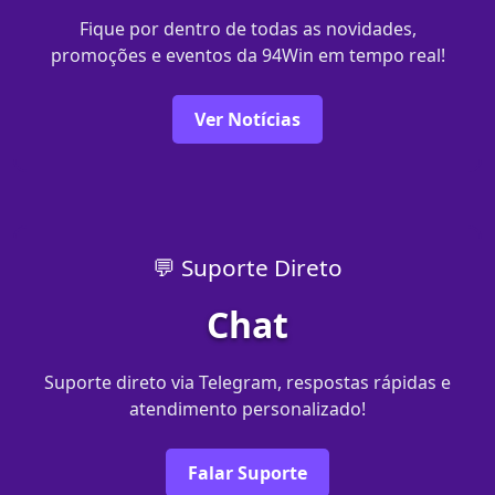
Fique por dentro de todas as novidades,
promoções e eventos da 94Win em tempo real!
Ver Notícias
💬 Suporte Direto
Chat
Suporte direto via Telegram, respostas rápidas e
atendimento personalizado!
Falar Suporte