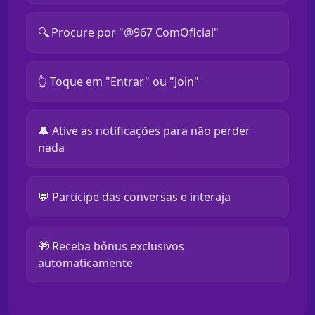
🔍 Procure por "@967 ComOficial"
👆 Toque em "Entrar" ou "Join"
🔔 Ative as notificações para não perder
nada
💬 Participe das conversas e interaja
🎁 Receba bônus exclusivos
automaticamente