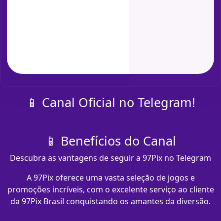
📱 Canal Oficial no Telegram!
📱 Benefícios do Canal
Descubra as vantagens de seguir a 97Pix no Telegram
A 97Pix oferece uma vasta seleção de jogos e
promoções incríveis, com o excelente serviço ao cliente
da 97Pix Brasil conquistando os amantes da diversão.