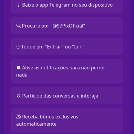
📱 Baixe o app Telegram no seu dispositivo
🔍 Procure por "@97PixOficial"
👆 Toque em "Entrar" ou "Join"
🔔 Ative as notificações para não perder
nada
💬 Participe das conversas e interaja
🎁 Receba bônus exclusivos
automaticamente